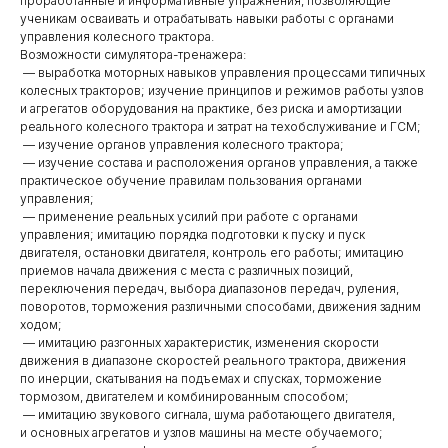
проработанные и информативные упражнения, позволяющие
ученикам осваивать и отрабатывать навыки работы с органами
управления колесного трактора.
Возможности симулятора-тренажера:
— выработка моторных навыков управления процессами типичных
колесных тракторов; изучение принципов и режимов работы узлов
и агрегатов оборудования на практике, без риска и амортизации
реального колесного трактора и затрат на техобслуживание и ГСМ;
— изучение органов управления колесного трактора;
— изучение состава и расположения органов управления, а также
практическое обучение правилам пользования органами
управления;
— применение реальных усилий при работе с органами
управления; имитацию порядка подготовки к пуску и пуск
двигателя, остановки двигателя, контроль его работы; имитацию
приемов начала движения с места с различных позиций,
переключения передач, выбора диапазонов передач, руления,
поворотов, торможения различными способами, движения задним
ходом;
— имитацию разгонных характеристик, изменения скорости
движения в диапазоне скоростей реального трактора, движения
по инерции, скатывания на подъемах и спусках, торможение
тормозом, двигателем и комбинированным способом;
— имитацию звукового сигнала, шума работающего двигателя,
и основных агрегатов и узлов машины на месте обучаемого;