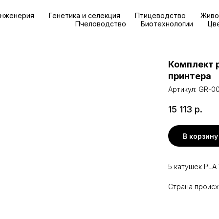
инженерия
Генетика и селекция
Птицеводство
Живо
Пчеловодство
Биотехнологии
Цв
Комплект 
принтера
Артикул:
GR-0
15 113
р.
В корзину
5 катушек PLA 
Страна происх