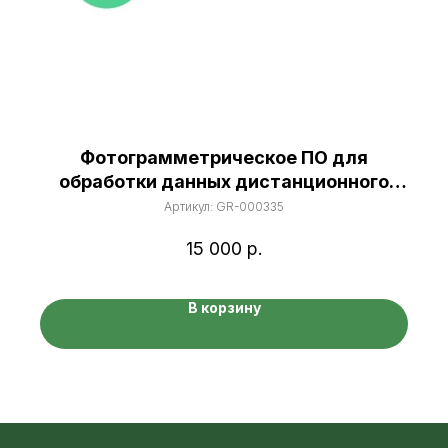
Фотограмметрическое ПО для
обработки данных дистанционного
зондирования Земли
Артикул:
GR-000335
15 000
р.
В корзину