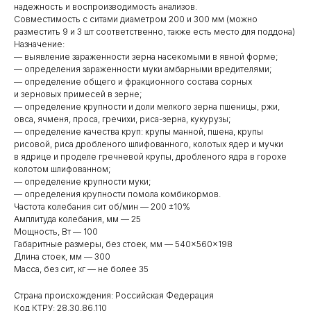
надежность и воспроизводимость анализов.
Совместимость с ситами диаметром 200 и 300 мм (можно
разместить 9 и 3 шт соответственно, также есть место для поддона)
Назначение:
— выявление зараженности зерна насекомыми в явной форме;
— определения зараженности муки амбарными вредителями;
— определение общего и фракционного состава сорных
и зерновых примесей в зерне;
— определение крупности и доли мелкого зерна пшеницы, ржи,
овса, ячменя, проса, гречихи, риса-зерна, кукурузы;
— определение качества круп: крупы манной, пшена, крупы
рисовой, риса дробленого шлифованного, колотых ядер и мучки
в ядрице и проделе гречневой крупы, дробленого ядра в горохе
колотом шлифованном;
— определение крупности муки;
— определения крупности помола комбикормов.
Частота колебания сит об/мин — 200 ±10%
Амплитуда колебания, мм — 25
Мощность, Вт — 100
Габаритные размеры, без стоек, мм — 540×560×198
Длина стоек, мм — 300
Масса, без сит, кг — не более 35
Страна происхождения: Российская Федерация
Код КТРУ: 28.30.86.110