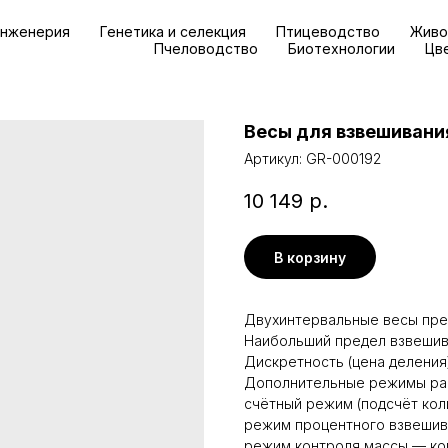
инженерия
Генетика и селекция
Птицеводство
Живо
Пчеловодство
Биотехнологии
Цв
Весы для взвешивани
Артикул:
GR-000192
10 149
р.
В корзину
Двухинтервальные весы пре
Наибольший предел взвешиван
Дискретность (цена деления) (
Дополнительные режимы ра
счётный режим (подсчёт кол
режим процентного взвешив
режим контроля массы — ко