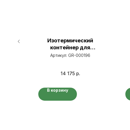
кций
Изотермический
контейнер для
87
транспортировки рыбы
Артикул:
GR-000196
ой»,
ская»,
ины
14 175
р.
В корзину