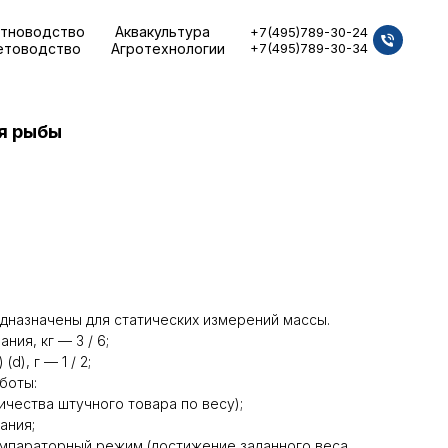
тноводство
Аквакультура
+7(495)789-30-24
етоводство
Агротехнологии
+7(495)789-30-34
я рыбы
дназначены для статических измерений массы.
ия, кг — 3 / 6;
d), г — 1 / 2;
боты:
ичества штучного товара по весу);
ания;
мпараторный режим (достижение заданного веса