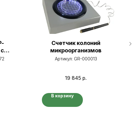
Р-
Счетчик колоний
 с
микроорганизмов
тями
72
Артикул:
GR-000013
19 845
р.
В корзину