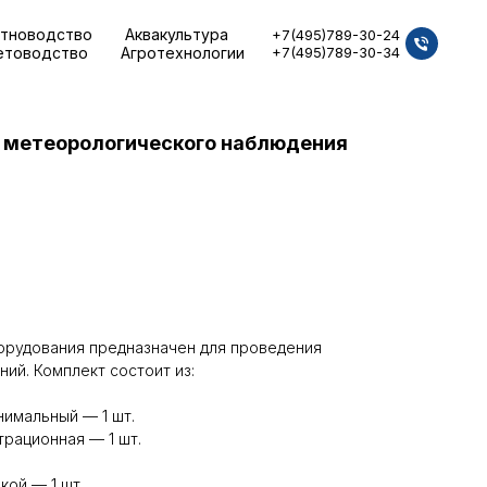
тноводство
Аквакультура
+7(495)789-30-24
етоводство
Агротехнологии
+7(495)789-30-34
 метеорологического наблюдения
орудования предназначен для проведения
ий. Комплект состоит из:
имальный — 1 шт.
рационная — 1 шт.
кой — 1 шт.