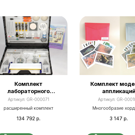
Комплект
Комплект моде
лабораторного
аппликаци
оборудования
демонстрацио
Артикул:
GR-000071
Артикул:
GR-0001
«Вещества и их
расширенный комплект
Многообразие хорд
свойства»
«Рыбы, земноводн
134 792
р.
3 147
р.
пресмыкающиеся» и 
развития костной р
лягушки»