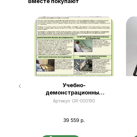
Вместе покупают
аты)
Учебно-
ный
демонстрационные
стенды по
78
Артикул:
GR-000190
аквакультуре
39 559
р.