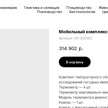
инженерия
Генетика и селекция
Птицеводство
Живо
Пчеловодство
Биотехнологии
Цв
Мобильный комплекс
Артикул:
GR-000183
314 902
р.
В корзину
Комплект лабораторного об
исследований погодных явлен
Термометр — 4 шт.
Термометр максимально-мин
Модель термометра демонст
Компас — 1 шт.
Компас с фиксируемой стрел