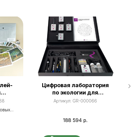
лей-
Цифровая лаборатория
й
по экологии для
нный
реализации сети
88
Артикул:
GR-000066
школьного
овых
экологического
ые и
188 594
р.
мониторинга
«Цикл
ыбы и