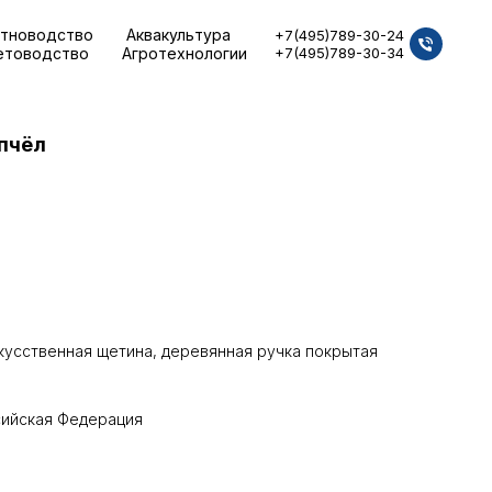
тноводство
Аквакультура
+7(495)789-30-24
етоводство
Агротехнологии
+7(495)789-30-34
пчёл
кусственная щетина, деревянная ручка покрытая
сийская Федерация