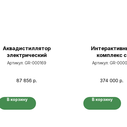
Аквадистиллятор
Интерактивн
электрический
комплекс с
вычислитель
Артикул:
GR-000169
Артикул:
GR-0000
блоком и моби
крепление
87 856
р.
374 000
р.
В корзину
В корзину