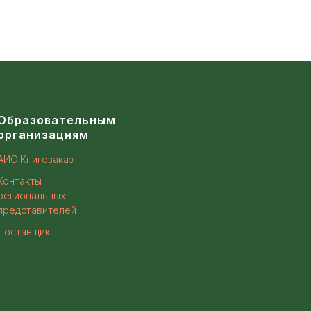
Образовательным
организациям
АИС Книгозаказ
Контакты
региональных
представителей
Поставщик