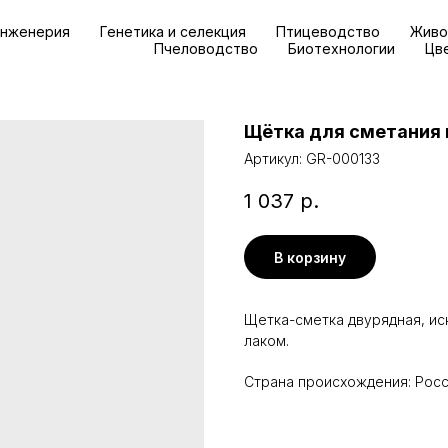
инженерия
Генетика и селекция
Птицеводство
Живо
Пчеловодство
Биотехнологии
Цв
Щётка для сметания 
Артикул:
GR-000133
1 037
р.
В корзину
Щетка-сметка двурядная, ис
лаком.
Страна происхождения: Рос