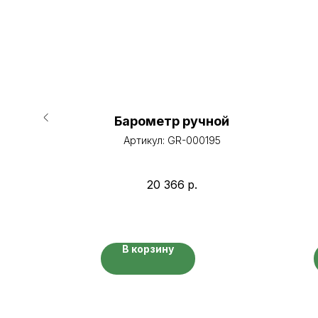
ний
Барометр ручной
мов
Артикул:
GR-000195
13
20 366
р.
В корзину