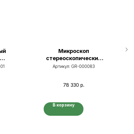
ый
Микроскоп
стереоскопический
ным
бинокулярный
01
Артикул:
GR-000083
льным
м
78 330
р.
В корзину