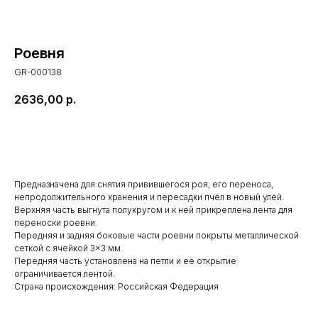
Роевня
GR-000138
2636,00
р.
В корзину
Предназначена для снятия привившегося роя, его переноса,
непродолжительного хранения и пересадки пчёл в новый улей.
Верхняя часть выгнута полукругом и к ней прикреплена лента для
переноски роевни.
Передняя и задняя боковые части роевни покрыты металлической
сеткой с ячейкой 3×3 мм.
Передняя часть установлена на петли и её открытие
ограничивается лентой.
Страна происхождения: Российская Федерация