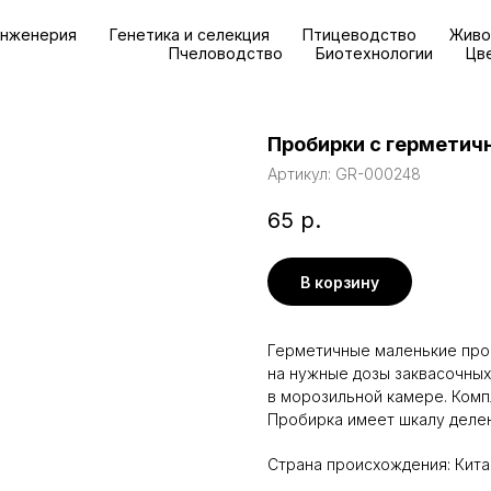
инженерия
Генетика и селекция
Птицеводство
Живо
Пчеловодство
Биотехнологии
Цв
Пробирки с герметич
Артикул:
GR-000248
65
р.
В корзину
Герметичные маленькие про
на нужные дозы заквасочных
в морозильной камере. Компл
Пробирка имеет шкалу делен
Страна происхождения: Кита