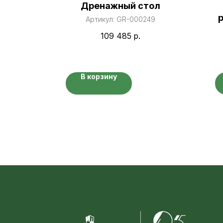
тка
Дренажный стол
остей
р
Артикул:
GR-000249
»
18
109 485
р.
В корзину