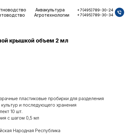
тноводство
Аквакультура
+7(495)789-30-24
етоводство
Агротехнологии
+7(495)789-30-34
ной крышкой объем 2 мл
зрачные пластиковые пробирки для разделения
 культур и последующего хранения
ект 10 шт.
ия с шагом 0,5 мл
йская Народная Республика