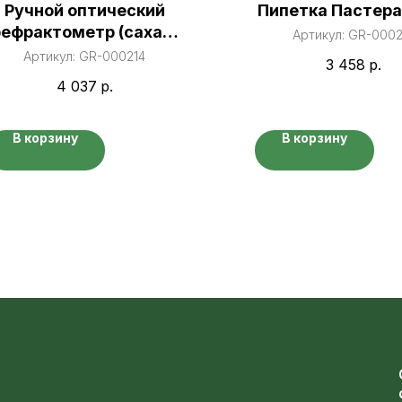
Ручной оптический
Пипетка Пастера
ефрактометр (сахар/
Артикул:
GR-0002
спирт)
Артикул:
GR-000214
3 458
р.
4 037
р.
В корзину
В корзину