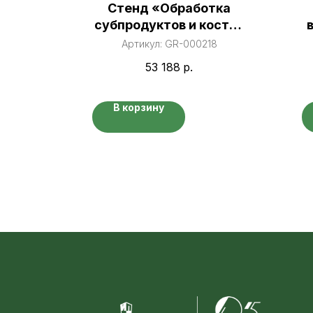
ра
Стенд «Обработка
субпродуктов и костей
45
птицы и дичи»
Артикул:
GR-000218
53 188
р.
В корзину