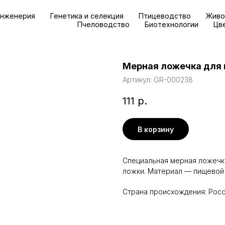
инженерия
Генетика и селекция
Птицеводство
Живо
Пчеловодство
Биотехнологии
Цв
Мерная ложечка для м
Артикул:
GR-000238
111
р.
В корзину
Специальная мерная ложечка
ложки. Материал — пищевой
Страна происхождения: Рос