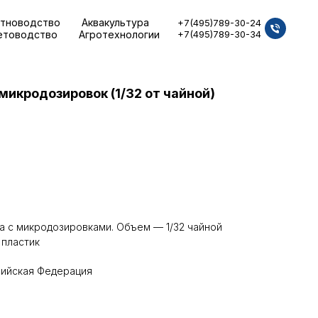
тноводство
Аквакультура
+7(495)789-30-24
етоводство
Агротехнологии
+7(495)789-30-34
икродозировок (1/32 от чайной)
 с микродозировками. Объем — 1/32 чайной
 пластик
сийская Федерация