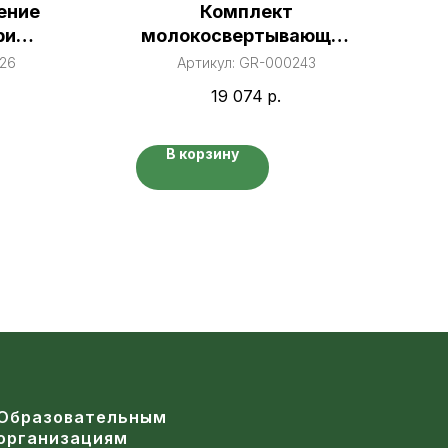
ение
Комплект
ри
молокосвертывающих
й
препаратов
26
Артикул:
GR-000243
19 074
р.
я»
В корзину
Образовательным
организациям