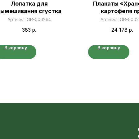
Лопатка для
Плакаты «Хран
вымешивания сгустка
картофеля п
интенсивно
Артикул:
GR-000264
Артикул:
GR-0002
технологии
383
р.
24 178
р.
выращивани
В корзину
В корзину