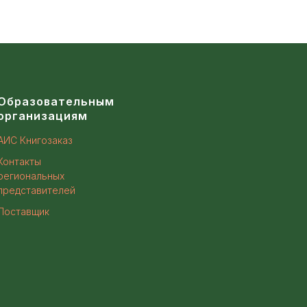
Образовательным
организациям
АИС Книгозаказ
Контакты
региональных
представителей
Поставщик