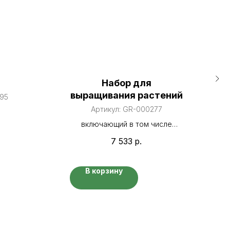
Набор для
выращивания растений
95
Артикул:
GR-000277
включающий в том числе
комплект для выращивания
7 533
р.
растений на свету и
комплект для выращивания
растений в темноте
В корзину