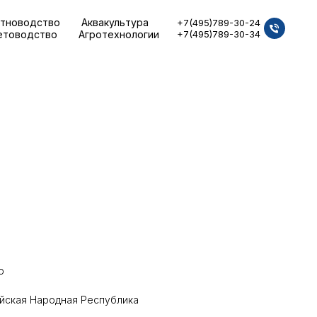
тноводство
Аквакультура
+7(495)789-30-24
етоводство
Агротехнологии
+7(495)789-30-34
о
йская Народная Республика