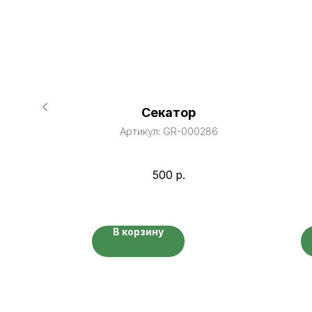
я
Секатор
кам
Артикул:
GR-000286
вания
82
ений
500
р.
В корзину